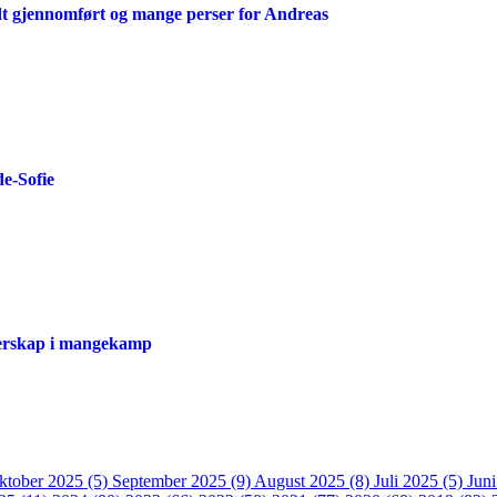
t gjennomført og mange perser for Andreas
de-Sofie
sterskap i mangekamp
ktober 2025 (5)
September 2025 (9)
August 2025 (8)
Juli 2025 (5)
Jun