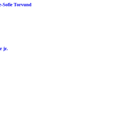
de-Sofie Torvund
 jr.