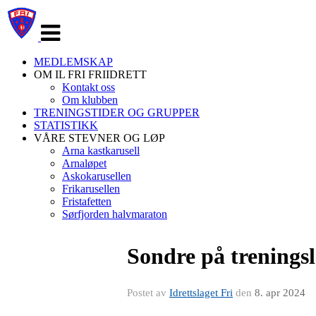
Veksle
navigasjon
MEDLEMSKAP
OM IL FRI FRIIDRETT
Kontakt oss
Om klubben
TRENINGSTIDER OG GRUPPER
STATISTIKK
VÅRE STEVNER OG LØP
Arna kastkarusell
Arnaløpet
Askokarusellen
Frikarusellen
Fristafetten
Sørfjorden halvmaraton
Sondre på treningsle
Postet av
Idrettslaget Fri
den
8. apr 2024