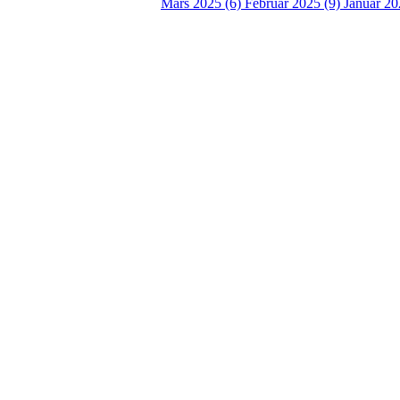
Mars 2025 (6)
Februar 2025 (9)
Januar 20
Idrettslaget Fri
Arna Idrettspark,
Indre Arna-vegen 189
5260 - Indre Arna
Org. nr.: 881 940 922
+ 47 93 04 29 24
Info@il-fri.no
Bli medlem i klubben!
Trykk her for innmelding