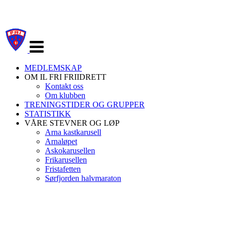
Veksle
navigasjon
MEDLEMSKAP
OM IL FRI FRIIDRETT
Kontakt oss
Om klubben
TRENINGSTIDER OG GRUPPER
STATISTIKK
VÅRE STEVNER OG LØP
Arna kastkarusell
Arnaløpet
Askokarusellen
Frikarusellen
Fristafetten
Sørfjorden halvmaraton