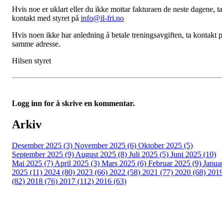
Hvis noe er uklart eller du ikke mottar fakturaen de neste dagene, t
kontakt med styret på
info@il-fri.no
Hvis noen ikke har anledning å betale treningsavgiften, ta kontakt 
samme adresse.
Hilsen styret
Logg inn for å skrive en kommentar.
Arkiv
Desember 2025 (3)
November 2025 (6)
Oktober 2025 (5)
September 2025 (9)
August 2025 (8)
Juli 2025 (5)
Juni 2025 (10)
Mai 2025 (7)
April 2025 (3)
Mars 2025 (6)
Februar 2025 (9)
Janua
2025 (11)
2024 (80)
2023 (66)
2022 (58)
2021 (77)
2020 (68)
201
(82)
2018 (76)
2017 (112)
2016 (63)