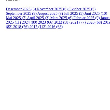
Desember 2025 (3)
November 2025 (6)
Oktober 2025 (5)
September 2025 (9)
August 2025 (8)
Juli 2025 (5)
Juni 2025 (10)
Mai 2025 (7)
April 2025 (3)
Mars 2025 (6)
Februar 2025 (9)
Janua
2025 (11)
2024 (80)
2023 (66)
2022 (58)
2021 (77)
2020 (68)
201
(82)
2018 (76)
2017 (112)
2016 (63)
Idrettslaget Fri
Arna Idrettspark,
Indre Arna-vegen 189
5260 - Indre Arna
Org. nr.: 881 940 922
+ 47 93 04 29 24
Info@il-fri.no