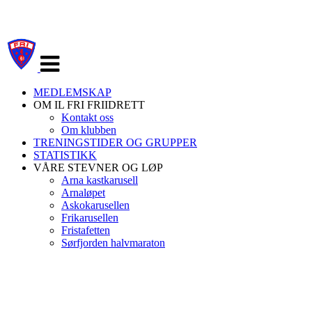
Veksle
navigasjon
MEDLEMSKAP
OM IL FRI FRIIDRETT
Kontakt oss
Om klubben
TRENINGSTIDER OG GRUPPER
STATISTIKK
VÅRE STEVNER OG LØP
Arna kastkarusell
Arnaløpet
Askokarusellen
Frikarusellen
Fristafetten
Sørfjorden halvmaraton