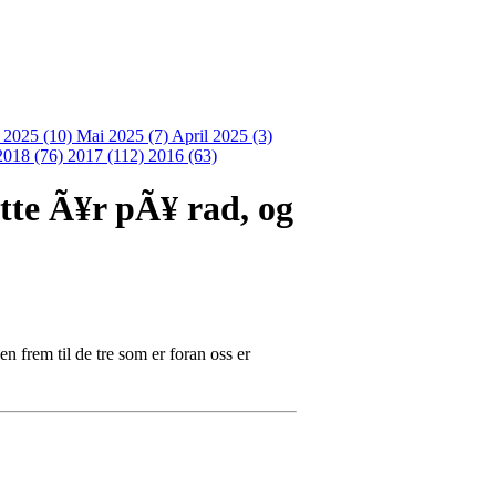
i 2025 (10)
Mai 2025 (7)
April 2025 (3)
2018 (76)
2017 (112)
2016 (63)
ette Ã¥r pÃ¥ rad, og
n frem til de tre som er foran oss er