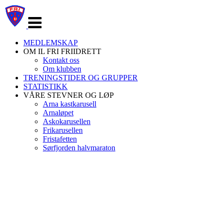
Veksle
navigasjon
MEDLEMSKAP
OM IL FRI FRIIDRETT
Kontakt oss
Om klubben
TRENINGSTIDER OG GRUPPER
STATISTIKK
VÅRE STEVNER OG LØP
Arna kastkarusell
Arnaløpet
Askokarusellen
Frikarusellen
Fristafetten
Sørfjorden halvmaraton