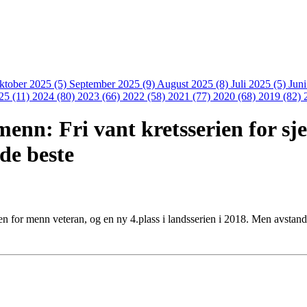
ktober 2025 (5)
September 2025 (9)
August 2025 (8)
Juli 2025 (5)
Jun
25 (11)
2024 (80)
2023 (66)
2022 (58)
2021 (77)
2020 (68)
2019 (82)
menn: Fri vant kretsserien for sj
rde beste
rien for menn veteran, og en ny 4.plass i landsserien i 2018. Men avstande