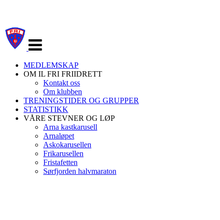
Veksle
navigasjon
MEDLEMSKAP
OM IL FRI FRIIDRETT
Kontakt oss
Om klubben
TRENINGSTIDER OG GRUPPER
STATISTIKK
VÅRE STEVNER OG LØP
Arna kastkarusell
Arnaløpet
Askokarusellen
Frikarusellen
Fristafetten
Sørfjorden halvmaraton