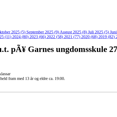
ktober 2025 (5)
September 2025 (9)
August 2025 (8)
Juli 2025 (5)
Jun
25 (11)
2024 (80)
2023 (66)
2022 (58)
2021 (77)
2020 (68)
2019 (82)
 u.t. pÃ¥ Garnes ungdomsskule 27
klassar
held fram med 13 år og eldre ca. 19:00.