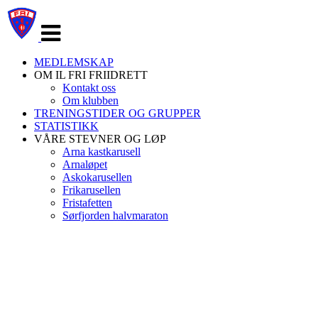
Veksle
navigasjon
MEDLEMSKAP
OM IL FRI FRIIDRETT
Kontakt oss
Om klubben
TRENINGSTIDER OG GRUPPER
STATISTIKK
VÅRE STEVNER OG LØP
Arna kastkarusell
Arnaløpet
Askokarusellen
Frikarusellen
Fristafetten
Sørfjorden halvmaraton