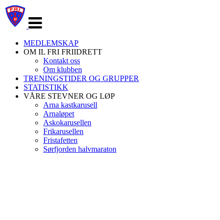
Veksle
navigasjon
MEDLEMSKAP
OM IL FRI FRIIDRETT
Kontakt oss
Om klubben
TRENINGSTIDER OG GRUPPER
STATISTIKK
VÅRE STEVNER OG LØP
Arna kastkarusell
Arnaløpet
Askokarusellen
Frikarusellen
Fristafetten
Sørfjorden halvmaraton