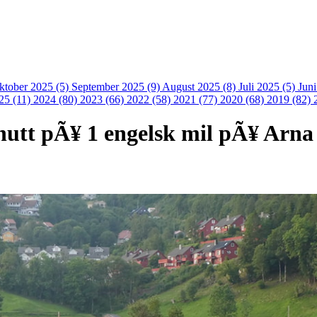
ktober 2025 (5)
September 2025 (9)
August 2025 (8)
Juli 2025 (5)
Jun
25 (11)
2024 (80)
2023 (66)
2022 (58)
2021 (77)
2020 (68)
2019 (82)
utt pÃ¥ 1 engelsk mil pÃ¥ Arna i