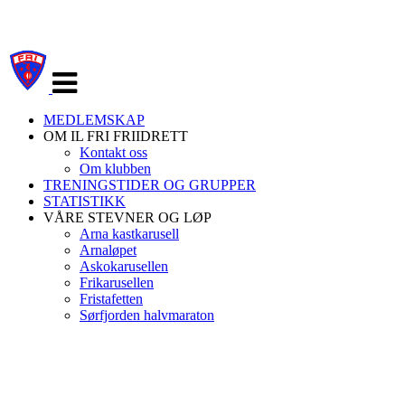
Veksle
navigasjon
MEDLEMSKAP
OM IL FRI FRIIDRETT
Kontakt oss
Om klubben
TRENINGSTIDER OG GRUPPER
STATISTIKK
VÅRE STEVNER OG LØP
Arna kastkarusell
Arnaløpet
Askokarusellen
Frikarusellen
Fristafetten
Sørfjorden halvmaraton