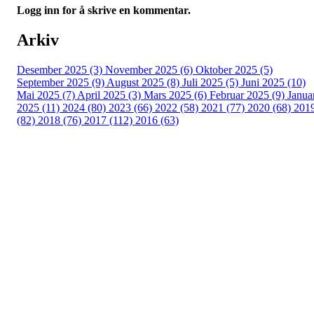
Logg inn for å skrive en kommentar.
Arkiv
Desember 2025 (3)
November 2025 (6)
Oktober 2025 (5)
September 2025 (9)
August 2025 (8)
Juli 2025 (5)
Juni 2025 (10)
Mai 2025 (7)
April 2025 (3)
Mars 2025 (6)
Februar 2025 (9)
Janua
2025 (11)
2024 (80)
2023 (66)
2022 (58)
2021 (77)
2020 (68)
201
(82)
2018 (76)
2017 (112)
2016 (63)
Idrettslaget Fri
Arna Idrettspark,
Indre Arna-vegen 189
5260 - Indre Arna
Org. nr.: 881 940 922