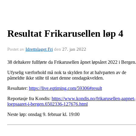
Resultat Frikarusellen løp 4
Postet av
Idrettslaget Fri
den
27. jan 2022
38 deltakere fullførte da Frikarusellen åpnet løpsåret 2022 i Bergen
Ufyselig værforhold må nok ta skylden for at halvparten av de
påmeldte ikke stilte til start denne onsdagskvelden.
Resultater:
https://live.eqtiming.com/59306#result
Reportasje fra Kondis:
https://www.kondis.no/frikarusellen-aapnet-
loepsaaret-i-bergen.6502336-127676.html
Neste løp: onsdag 9. februar kl. 19:00