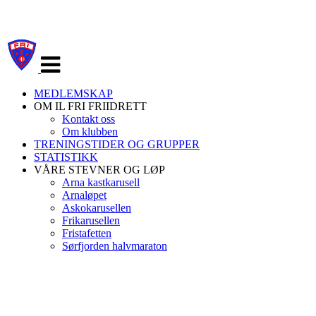
Veksle
navigasjon
MEDLEMSKAP
OM IL FRI FRIIDRETT
Kontakt oss
Om klubben
TRENINGSTIDER OG GRUPPER
STATISTIKK
VÅRE STEVNER OG LØP
Arna kastkarusell
Arnaløpet
Askokarusellen
Frikarusellen
Fristafetten
Sørfjorden halvmaraton