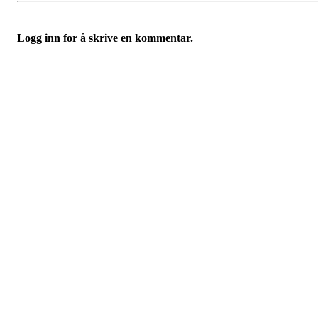
Logg inn for å skrive en kommentar.
Idrettslaget Fri
Arna Idrettspark,
Indre Arna-vegen 189
5260 - Indre Arna
Org. nr.: 881 940 922
+ 47 93 04 29 24
Info@il-fri.no
Bli medlem i klubben!