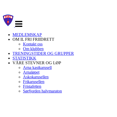
Veksle
navigasjon
MEDLEMSKAP
OM IL FRI FRIIDRETT
Kontakt oss
Om klubben
TRENINGSTIDER OG GRUPPER
STATISTIKK
VÅRE STEVNER OG LØP
Arna kastkarusell
Arnaløpet
Askokarusellen
Frikarusellen
Fristafetten
Sørfjorden halvmaraton