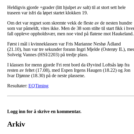
Heldigvis gjorde +grader (litt hjulpet av salt) til at stort sett hele
traseen var isfri da løpet startet klokken 19.
Om det var regnet som skremte vekk de fleste av de nesten hundre
som var påmeldt, vites ikke. Men de 38 som stilte til start fikk i hve
fall oppleve oppholdsvær, men noe vind på flatene mot Haukeland
Først i mål i kvinneklassen var Fris Marianne Nesbø Ådland
(21.10), hun var tre sekunder forann Ingri Mjelde (Osterøy IL), me
Solveig Vannes (HSI/2203) på tredje plass.
I klassen for menn gjorde Fri rent bord da Øyvind Loftsås løp fra
resten av feltet (17.08), med Espen Irgens Haugen (18.22) og Jon
Ivar Djønne (18.30) på de neste plassene.
Resultater:
EQTiming
Logg inn for å skrive en kommentar.
Arkiv