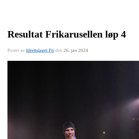
Resultat Frikarusellen løp 4
Postet av
Idrettslaget Fri
den
26. jan 2024