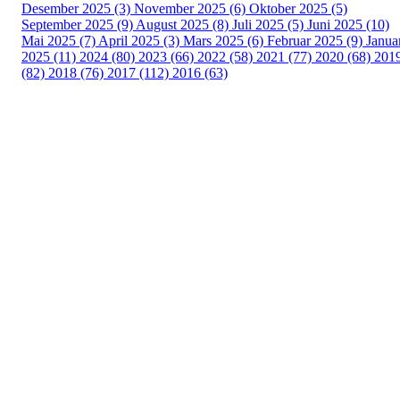
Desember 2025 (3)
November 2025 (6)
Oktober 2025 (5)
September 2025 (9)
August 2025 (8)
Juli 2025 (5)
Juni 2025 (10)
Mai 2025 (7)
April 2025 (3)
Mars 2025 (6)
Februar 2025 (9)
Janua
2025 (11)
2024 (80)
2023 (66)
2022 (58)
2021 (77)
2020 (68)
201
(82)
2018 (76)
2017 (112)
2016 (63)
Idrettslaget Fri
Arna Idrettspark,
Indre Arna-vegen 189
5260 - Indre Arna
Org. nr.: 881 940 922
+ 47 93 04 29 24
Info@il-fri.no