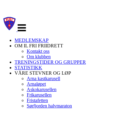
Veksle
navigasjon
MEDLEMSKAP
OM IL FRI FRIIDRETT
Kontakt oss
Om klubben
TRENINGSTIDER OG GRUPPER
STATISTIKK
VÅRE STEVNER OG LØP
Arna kastkarusell
Arnaløpet
Askokarusellen
Frikarusellen
Fristafetten
Sørfjorden halvmaraton