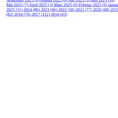
September 2025 (9)
August 2025 (8)
Juli 2025 (5)
Juni 2025 (10)
Mai 2025 (7)
April 2025 (3)
Mars 2025 (6)
Februar 2025 (9)
Janua
2025 (11)
2024 (80)
2023 (66)
2022 (58)
2021 (77)
2020 (68)
201
(82)
2018 (76)
2017 (112)
2016 (63)
Idrettslaget Fri
Arna Idrettspark,
Indre Arna-vegen 189
5260 - Indre Arna
Org. nr.: 881 940 922
+ 47 93 04 29 24
Info@il-fri.no
Bli medlem i klubben!