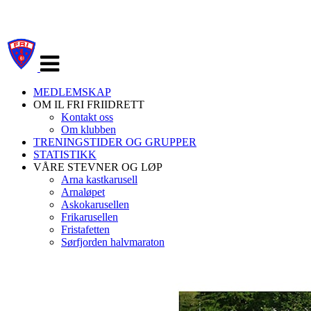
Veksle
navigasjon
MEDLEMSKAP
OM IL FRI FRIIDRETT
Kontakt oss
Om klubben
TRENINGSTIDER OG GRUPPER
STATISTIKK
VÅRE STEVNER OG LØP
Arna kastkarusell
Arnaløpet
Askokarusellen
Frikarusellen
Fristafetten
Sørfjorden halvmaraton