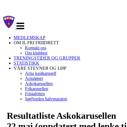
Veksle
navigasjon
MEDLEMSKAP
OM IL FRI FRIIDRETT
Kontakt oss
Om klubben
TRENINGSTIDER OG GRUPPER
STATISTIKK
VÅRE STEVNER OG LØP
Arna kastkarusell
Arnaløpet
Askokarusellen
Frikarusellen
Fristafetten
Sørfjorden halvmaraton
Resultatliste Askokarusellen
22.mai (oppdatert med lenke ti