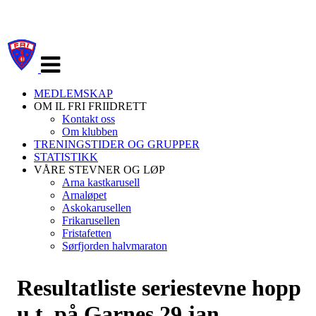
Veksle
navigasjon
MEDLEMSKAP
OM IL FRI FRIIDRETT
Kontakt oss
Om klubben
TRENINGSTIDER OG GRUPPER
STATISTIKK
VÅRE STEVNER OG LØP
Arna kastkarusell
Arnaløpet
Askokarusellen
Frikarusellen
Fristafetten
Sørfjorden halvmaraton
Resultatliste seriestevne hopp
u.t. på Garnes 29.jan.