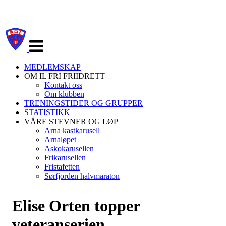
Veksle
navigasjon
MEDLEMSKAP
OM IL FRI FRIIDRETT
Kontakt oss
Om klubben
TRENINGSTIDER OG GRUPPER
STATISTIKK
VÅRE STEVNER OG LØP
Arna kastkarusell
Arnaløpet
Askokarusellen
Frikarusellen
Fristafetten
Sørfjorden halvmaraton
Elise Orten topper
veteranserien