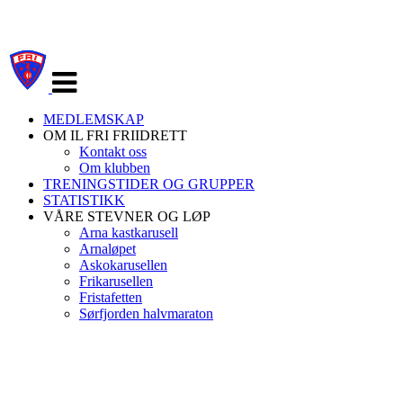
Veksle
navigasjon
MEDLEMSKAP
OM IL FRI FRIIDRETT
Kontakt oss
Om klubben
TRENINGSTIDER OG GRUPPER
STATISTIKK
VÅRE STEVNER OG LØP
Arna kastkarusell
Arnaløpet
Askokarusellen
Frikarusellen
Fristafetten
Sørfjorden halvmaraton