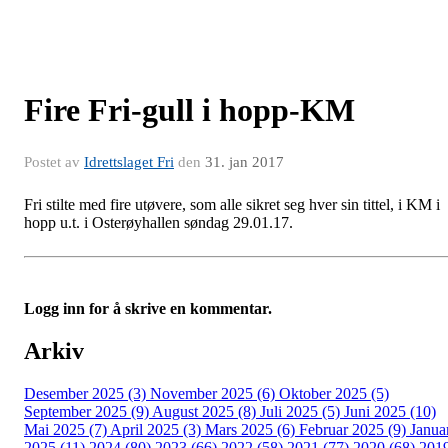
Fire Fri-gull i hopp-KM
Postet av
Idrettslaget Fri
den
31. jan 2017
Fri stilte med fire utøvere, som alle sikret seg hver sin tittel, i KM i
hopp u.t. i Osterøyhallen søndag 29.01.17.
Logg inn for å skrive en kommentar.
Arkiv
Desember 2025 (3)
November 2025 (6)
Oktober 2025 (5)
September 2025 (9)
August 2025 (8)
Juli 2025 (5)
Juni 2025 (10)
Mai 2025 (7)
April 2025 (3)
Mars 2025 (6)
Februar 2025 (9)
Janua
2025 (11)
2024 (80)
2023 (66)
2022 (58)
2021 (77)
2020 (68)
201