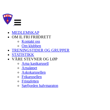
Veksle
navigasjon
MEDLEMSKAP
OM IL FRI FRIIDRETT
Kontakt oss
Om klubben
TRENINGSTIDER OG GRUPPER
STATISTIKK
VÅRE STEVNER OG LØP
Arna kastkarusell
Arnaløpet
Askokarusellen
Frikarusellen
Fristafetten
Sørfjorden halvmaraton