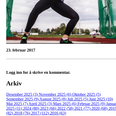
23. februar 2017
Logg inn for å skrive en kommentar.
Arkiv
Desember 2025 (3)
November 2025 (6)
Oktober 2025 (5)
September 2025 (9)
August 2025 (8)
Juli 2025 (5)
Juni 2025 (10)
Mai 2025 (7)
April 2025 (3)
Mars 2025 (6)
Februar 2025 (9)
Janua
2025 (11)
2024 (80)
2023 (66)
2022 (58)
2021 (77)
2020 (68)
201
(82)
2018 (76)
2017 (112)
2016 (63)