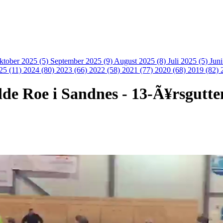
ktober 2025 (5)
September 2025 (9)
August 2025 (8)
Juli 2025 (5)
Jun
25 (11)
2024 (80)
2023 (66)
2022 (58)
2021 (77)
2020 (68)
2019 (82)
de Roe i Sandnes - 13-Ã¥rsgutten