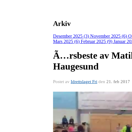
Arkiv
Desember 2025 (3)
November 2025 (6)
O
Mars 2025 (6)
Februar 2025 (9)
Januar 20
Ã…rsbeste av Matil
Haugesund
Postet av
Idrettslaget Fri
den
21. feb 2017