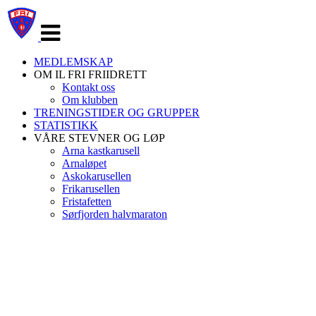
Veksle
navigasjon
MEDLEMSKAP
OM IL FRI FRIIDRETT
Kontakt oss
Om klubben
TRENINGSTIDER OG GRUPPER
STATISTIKK
VÅRE STEVNER OG LØP
Arna kastkarusell
Arnaløpet
Askokarusellen
Frikarusellen
Fristafetten
Sørfjorden halvmaraton