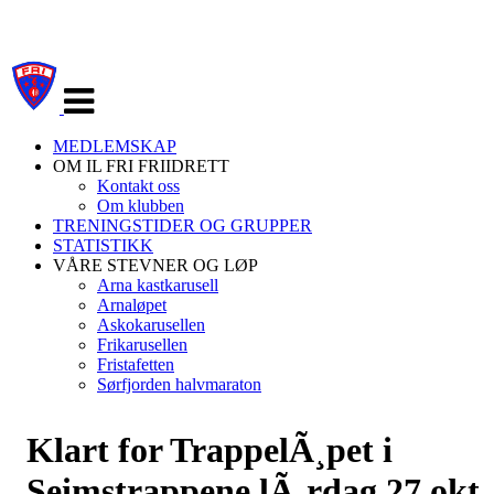
Veksle
navigasjon
MEDLEMSKAP
OM IL FRI FRIIDRETT
Kontakt oss
Om klubben
TRENINGSTIDER OG GRUPPER
STATISTIKK
VÅRE STEVNER OG LØP
Arna kastkarusell
Arnaløpet
Askokarusellen
Frikarusellen
Fristafetten
Sørfjorden halvmaraton
Klart for TrappelÃ¸pet i
Seimstrappene lÃ¸rdag 27.okt