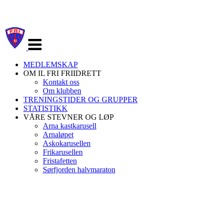
Veksle
navigasjon
MEDLEMSKAP
OM IL FRI FRIIDRETT
Kontakt oss
Om klubben
TRENINGSTIDER OG GRUPPER
STATISTIKK
VÅRE STEVNER OG LØP
Arna kastkarusell
Arnaløpet
Askokarusellen
Frikarusellen
Fristafetten
Sørfjorden halvmaraton