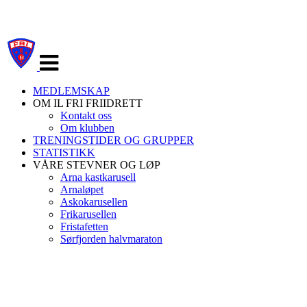
Veksle
navigasjon
MEDLEMSKAP
OM IL FRI FRIIDRETT
Kontakt oss
Om klubben
TRENINGSTIDER OG GRUPPER
STATISTIKK
VÅRE STEVNER OG LØP
Arna kastkarusell
Arnaløpet
Askokarusellen
Frikarusellen
Fristafetten
Sørfjorden halvmaraton