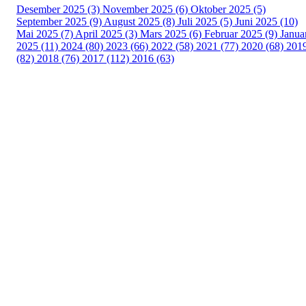
Desember 2025 (3)
November 2025 (6)
Oktober 2025 (5)
September 2025 (9)
August 2025 (8)
Juli 2025 (5)
Juni 2025 (10)
Mai 2025 (7)
April 2025 (3)
Mars 2025 (6)
Februar 2025 (9)
Janua
2025 (11)
2024 (80)
2023 (66)
2022 (58)
2021 (77)
2020 (68)
201
(82)
2018 (76)
2017 (112)
2016 (63)
Idrettslaget Fri
Arna Idrettspark,
Indre Arna-vegen 189
5260 - Indre Arna
Org. nr.: 881 940 922
+ 47 93 04 29 24
Info@il-fri.no