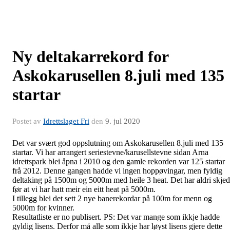
Ny deltakarrekord for
Askokarusellen 8.juli med 135
startar
Postet av
Idrettslaget Fri
den
9. jul 2020
Det var svært god oppslutning om Askokarusellen 8.juli med 135
startar. Vi har arrangert seriestevne/karusellstevne sidan Arna
idrettspark blei åpna i 2010 og den gamle rekorden var 125 startar
frå 2012. Denne gangen hadde vi ingen hoppøvingar, men fyldig
deltaking på 1500m og 5000m med heile 3 heat. Det har aldri skje
før at vi har hatt meir ein eitt heat på 5000m.
I tillegg blei det sett 2 nye banerekordar på 100m for menn og
5000m for kvinner.
Resultatliste er no publisert. PS: Det var mange som ikkje hadde
gyldig lisens. Derfor må alle som ikkje har løyst lisens gjere dette