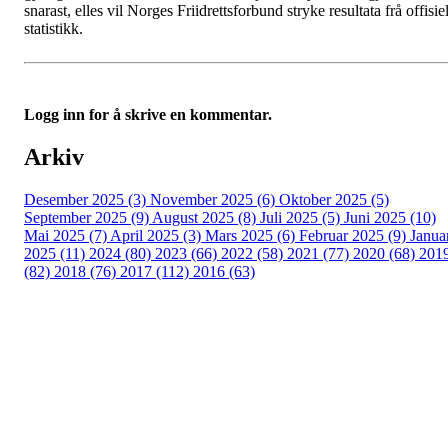
snarast, elles vil Norges Friidrettsforbund stryke resultata frå offisiel
statistikk.
Logg inn for å skrive en kommentar.
Arkiv
Desember 2025 (3)
November 2025 (6)
Oktober 2025 (5)
September 2025 (9)
August 2025 (8)
Juli 2025 (5)
Juni 2025 (10)
Mai 2025 (7)
April 2025 (3)
Mars 2025 (6)
Februar 2025 (9)
Janua
2025 (11)
2024 (80)
2023 (66)
2022 (58)
2021 (77)
2020 (68)
201
(82)
2018 (76)
2017 (112)
2016 (63)
Idrettslaget Fri
Arna Idrettspark,