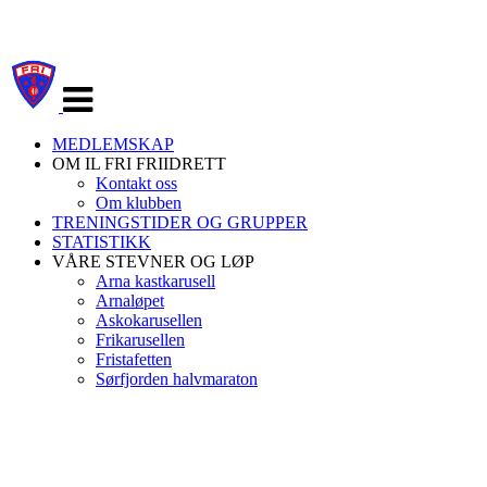
Veksle
navigasjon
MEDLEMSKAP
OM IL FRI FRIIDRETT
Kontakt oss
Om klubben
TRENINGSTIDER OG GRUPPER
STATISTIKK
VÅRE STEVNER OG LØP
Arna kastkarusell
Arnaløpet
Askokarusellen
Frikarusellen
Fristafetten
Sørfjorden halvmaraton