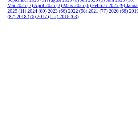
Mai 2025 (7)
April 2025 (3)
Mars 2025 (6)
Februar 2025 (9)
Janua
2025 (11)
2024 (80)
2023 (66)
2022 (58)
2021 (77)
2020 (68)
201
(82)
2018 (76)
2017 (112)
2016 (63)
Idrettslaget Fri
Arna Idrettspark,
Indre Arna-vegen 189
5260 - Indre Arna
Org. nr.: 881 940 922
+ 47 93 04 29 24
Info@il-fri.no
Bli medlem i klubben!