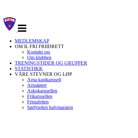
Veksle
navigasjon
MEDLEMSKAP
OM IL FRI FRIIDRETT
Kontakt oss
Om klubben
TRENINGSTIDER OG GRUPPER
STATISTIKK
VÅRE STEVNER OG LØP
Arna kastkarusell
Arnaløpet
Askokarusellen
Frikarusellen
Fristafetten
Sørfjorden halvmaraton