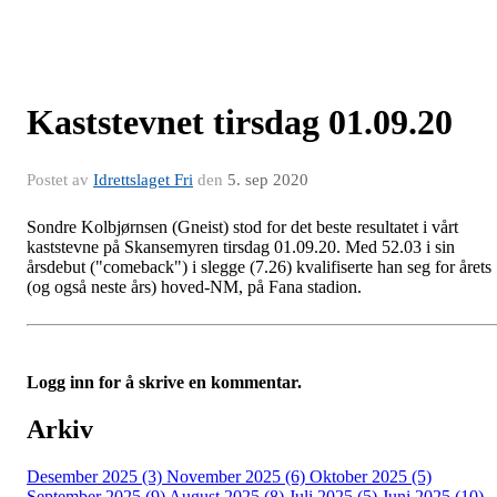
Kaststevnet tirsdag 01.09.20
Postet av
Idrettslaget Fri
den
5. sep 2020
Sondre Kolbjørnsen (Gneist) stod for det beste resultatet i vårt
kaststevne på Skansemyren tirsdag 01.09.20. Med 52.03 i sin
årsdebut ("comeback") i slegge (7.26) kvalifiserte han seg for årets
(og også neste års) hoved-NM, på Fana stadion.
Logg inn for å skrive en kommentar.
Arkiv
Desember 2025 (3)
November 2025 (6)
Oktober 2025 (5)
September 2025 (9)
August 2025 (8)
Juli 2025 (5)
Juni 2025 (10)