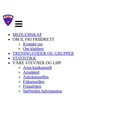
Veksle
navigasjon
MEDLEMSKAP
OM IL FRI FRIIDRETT
Kontakt oss
Om klubben
TRENINGSTIDER OG GRUPPER
STATISTIKK
VÅRE STEVNER OG LØP
Arna kastkarusell
Arnaløpet
Askokarusellen
Frikarusellen
Fristafetten
Sørfjorden halvmaraton