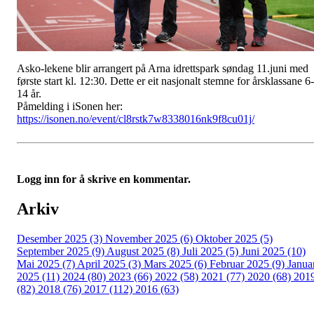
Asko-lekene blir arrangert på Arna idrettspark søndag 11.juni med
første start kl. 12:30. Dette er eit nasjonalt stemne for årsklassane 6-
14 år.
Påmelding i iSonen her:
https://isonen.no/event/cl8rstk7w8338016nk9f8cu01j/
Logg inn for å skrive en kommentar.
Arkiv
Desember 2025 (3)
November 2025 (6)
Oktober 2025 (5)
September 2025 (9)
August 2025 (8)
Juli 2025 (5)
Juni 2025 (10)
Mai 2025 (7)
April 2025 (3)
Mars 2025 (6)
Februar 2025 (9)
Janua
2025 (11)
2024 (80)
2023 (66)
2022 (58)
2021 (77)
2020 (68)
201
(82)
2018 (76)
2017 (112)
2016 (63)