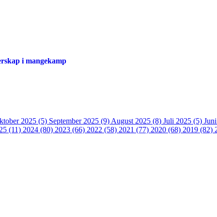
sterskap i mangekamp
ktober 2025 (5)
September 2025 (9)
August 2025 (8)
Juli 2025 (5)
Jun
25 (11)
2024 (80)
2023 (66)
2022 (58)
2021 (77)
2020 (68)
2019 (82)