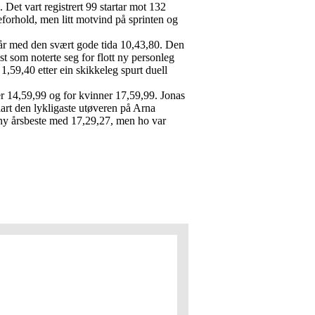
 Det vart registrert 99 startar mot 132
forhold, men litt motvind på sprinten og
år med den svært gode tida 10,43,80. Den
 som noterte seg for flott ny personleg
59,40 etter ein skikkeleg spurt duell
er 14,59,99 og for kvinner 17,59,99. Jonas
lart den lykligaste utøveren på Arna
 ny årsbeste med 17,29,27, men ho var