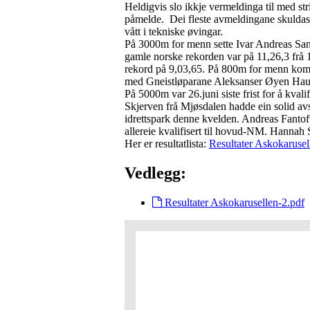
Heldigvis slo ikkje vermeldinga til med str
påmelde. Dei fleste avmeldingane skuldast
vått i tekniske øvingar.
På 3000m for menn sette Ivar Andreas San
gamle norske rekorden var på 11,26,3 frå 
rekord på 9,03,65. På 800m for menn kom E
med Gneistløparane Aleksanser Øyen Hauge
På 5000m var 26.juni siste frist for å kv
Skjerven frå Mjøsdalen hadde ein solid avs
idrettspark denne kvelden. Andreas Fantof
allereie kvalifisert til hovud-NM. Hannah 
Her er resultatlista:
Resultater Askokarusel
Vedlegg:
Resultater Askokarusellen-2.pdf