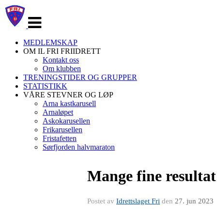
Veksle
navigasjon
MEDLEMSKAP
OM IL FRI FRIIDRETT
Kontakt oss
Om klubben
TRENINGSTIDER OG GRUPPER
STATISTIKK
VÅRE STEVNER OG LØP
Arna kastkarusell
Arnaløpet
Askokarusellen
Frikarusellen
Fristafetten
Sørfjorden halvmaraton
Mange fine resultat
Postet av
Idrettslaget Fri
den
27. jun 2023