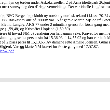
iregn, lyn og torden under Askokarusellen-2 på Arna idrettspark 26.juni.
 mest sannsynleg den dårlege vermeldinga. Det var ideelle langdistanse
dø, BFG Bergen løpeklubb ny norsk og nordisk rekord i klasse 70-74 
1988. Raskast av alle på 3000m var 15 år gamle Martin Mjelde frå Gneist
ivind Langøy, AKS-77 under 2 minuttars grensa for første gang med 1,
 (1,59,48) og Kristoffer Hopland (1,59,50).
alifisere til hovud-NM på Jessheim om halvannan veke. Kravet for menn 
lutning og senka persen sin frå 15,36,93 til 14;55.02 og han var heilt k
t på 2.plass persa til 15,13,65. Av damene sette Amalie Joensen, Gular
Silgjerd, Varegg klarte NM-kravet for første gang med 17,57,87.
len-2.pdf